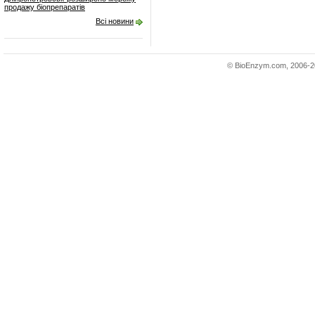
продажу біопрепаратів
Всі новини
© BioEnzym.com, 2006-20