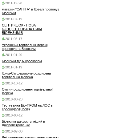
2011-12-28
магазин "САНІТА" в Ковелі пропонує
Біоензим
2011-07-19
СЕПТИКШОК - НОВА
КОНЦЕНТРОВАНА СИЛА
БІОЕНЗИМІВ
2011-05-17
Українські торгівельні мережі
пропонують Біоензим
2011-01-20
Біоензим під мікроскопом
2011-01-19
Крим-Сімферополь-розширена
торгівельна мережа
2010-10-12
Суми - розширення торгівельної
мережі
2010-08-23
Тестування Біо-ПРОМ на ЛОС в
Краснодарі(Росія)
2010-08-12
Біоензим ще доступніший в
Дніпропетровську
2010-07-30
Дніпропетровськ-розширено мережу