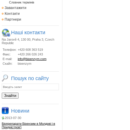
Словник термінів
Завантажити
Контакти
Партнери
Наші контакти
Na Jarově 4, 130 00, Praha 3, Czech
Republic
Телефон:
+420 608 363 519
Факс:
+420 266 026 243
E-mail:
info@bioenzym.com
Скайп:
bioenzym
Пошук по сайту
Новини
2013-07-30
Біопрепарати Біоензим в Молдові і в
Придністров’ї