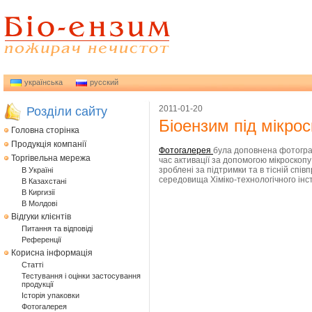
українська
русский
2011-01-20
Розділи сайту
Біоензим під мікро
Головна сторінка
Продукція компанії
Фотогалерея
була доповнена фотогра
Торгівельна мережа
час активації за допомогою мікроскопу
зроблені за підтримки та в тісній спі
В Україні
середовища Хіміко-технологічного інст
В Казахстані
В Киргизії
В Молдові
Відгуки клієнтів
Питання та відповіді
Референції
Корисна інформація
Статтi
Тестування i оцінки застосування
продукції
Історія упаковки
Фотогалерея